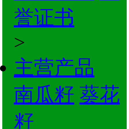
誉证书
>
主营产品
南瓜籽
葵花
籽