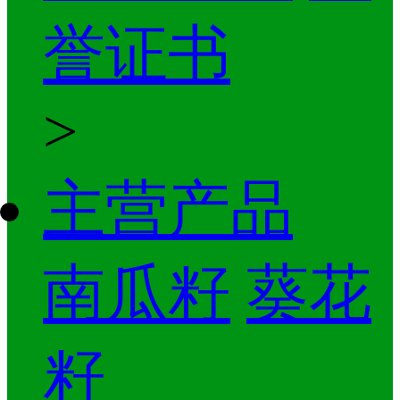
誉证书
>
主营产品
南瓜籽
葵花
籽