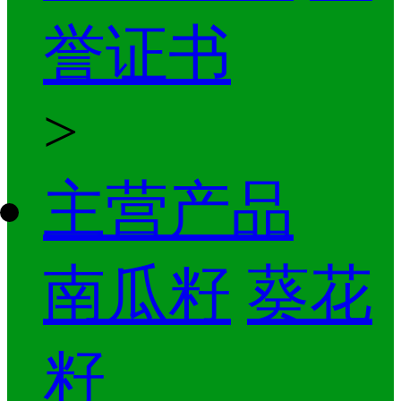
誉证书
>
主营产品
南瓜籽
葵花
籽