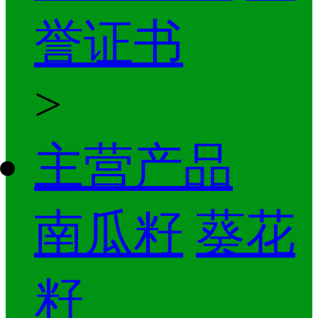
誉证书
>
主营产品
南瓜籽
葵花
籽