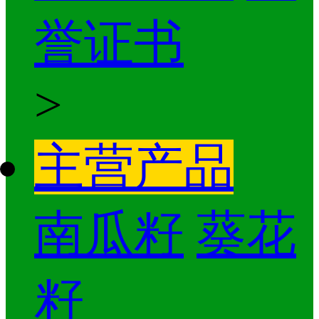
誉证书
>
主营产品
南瓜籽
葵花
籽