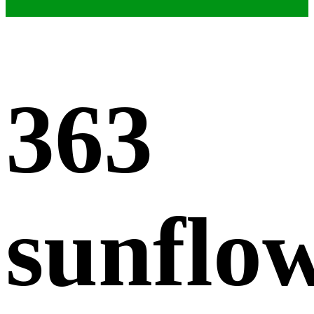
363
sunflo