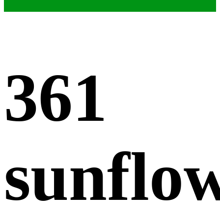
361
sunflo