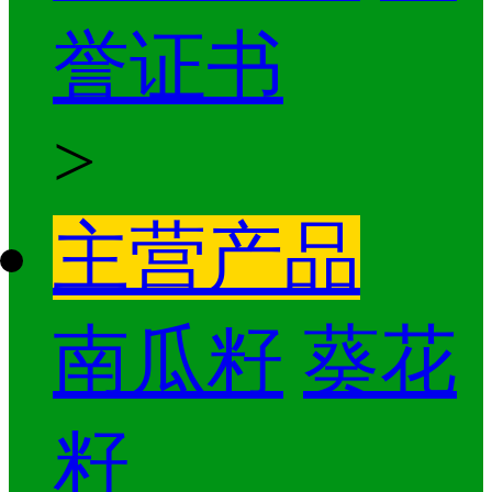
誉证书
>
主营产品
南瓜籽
葵花
籽