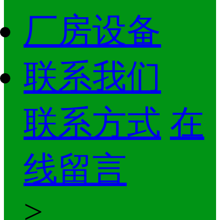
厂房设备
联系我们
联系方式
在
线留言
>