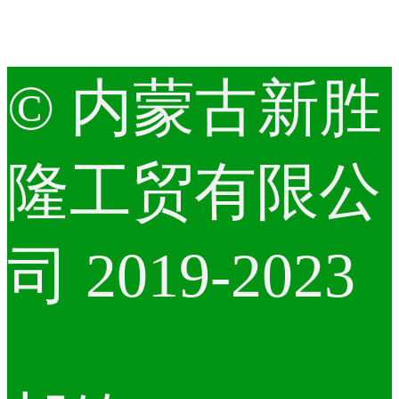
© 内蒙古新胜
隆工贸有限公
司 2019-2023