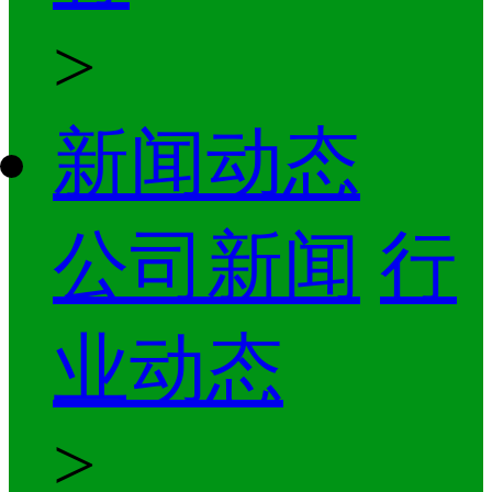
>
新闻动态
公司新闻
行
业动态
>